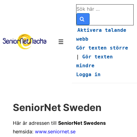
↓
Sök
Hoppa
efter:
till
huvudinnehåll
Aktivera talande
webb
Meny
Gör texten större
|
Gör texten
mindre
Logga in
SeniorNet Sweden
Här är adressen till
SeniorNet Swedens
hemsida:
www.seniornet.se