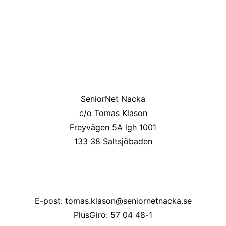
SeniorNet Nacka
c/o Tomas Klason
Freyvägen 5A lgh 1001
133 38 Saltsjöbaden
E-post: tomas.klason@seniornetnacka.se
PlusGiro: 57 04 48-1