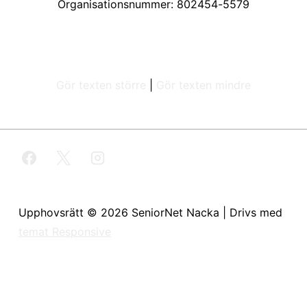
Organisationsnummer: 802454-5579
Gör texten större
|
Gör texten mindre
Upphovsrätt © 2026
SeniorNet Nacka
| Drivs med
temat Responsive