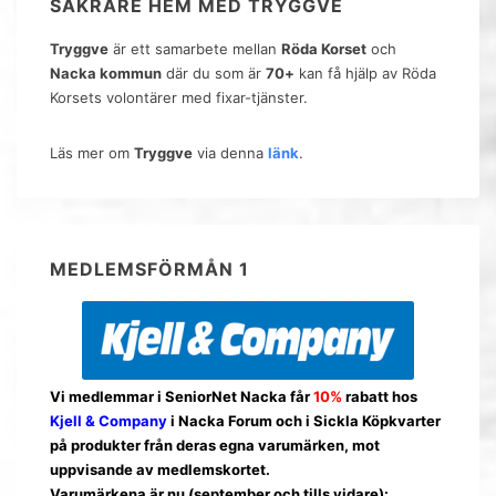
SÄKRARE HEM MED TRYGGVE
Tryggve
är ett samarbete mellan
Röda Korset
och
Nacka kommun
där du som är
70+
kan få hjälp av Röda
Korsets volontärer med fixar-tjänster.
Läs mer om
Tryggve
via denna
länk
.
MEDLEMSFÖRMÅN 1
Vi medlemmar i SeniorNet Nacka får
10%
rabatt hos
Kjell & Company
i Nacka Forum och i Sickla Köpkvarter
på produkter från deras egna varumärken, mot
uppvisande av medlemskortet.
Varumärkena är nu (september och tills vidare):