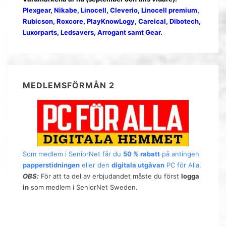
Plexgear, Nikabe, Linocell, Cleverio, Linocell premium,
Rubicson, Roxcore, PlayKnowLogy, Careical, Dibotech,
Luxorparts, Ledsavers, Arrogant samt Gear.
MEDLEMSFÖRMÅN 2
Som medlem i SeniorNet får du
50 % rabatt
på antingen
papperstidningen
eller den
digitala utgåvan
PC för Alla.
OBS:
För att ta del av erbjudandet måste du först
logga
in
som medlem i SeniorNet Sweden.